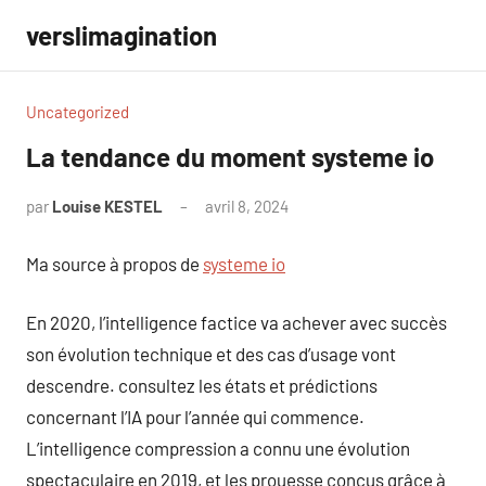
Aller
verslimagination
au
contenu
Uncategorized
La tendance du moment systeme io
par
Louise KESTEL
avril 8, 2024
Aucun
commentaire
Ma source à propos de
systeme io
En 2020, l’intelligence factice va achever avec succès
son évolution technique et des cas d’usage vont
descendre. consultez les états et prédictions
concernant l’IA pour l’année qui commence.
L’intelligence compression a connu une évolution
spectaculaire en 2019, et les prouesse conçus grâce à