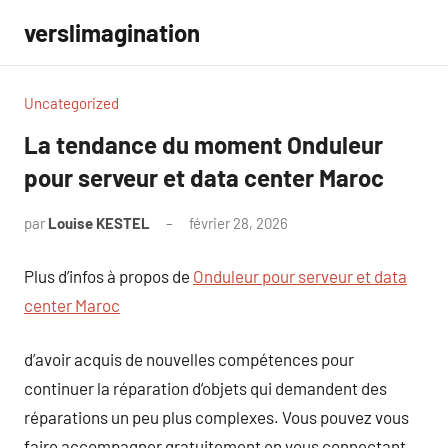
Aller
verslimagination
au
contenu
Uncategorized
La tendance du moment Onduleur
pour serveur et data center Maroc
par
Louise KESTEL
février 28, 2026
Aucun
commentaire
Plus d’infos à propos de
Onduleur pour serveur et data
center Maroc
d’avoir acquis de nouvelles compétences pour
continuer la réparation d’objets qui demandent des
réparations un peu plus complexes. Vous pouvez vous
faire accompagner gratuitement en vous connectant