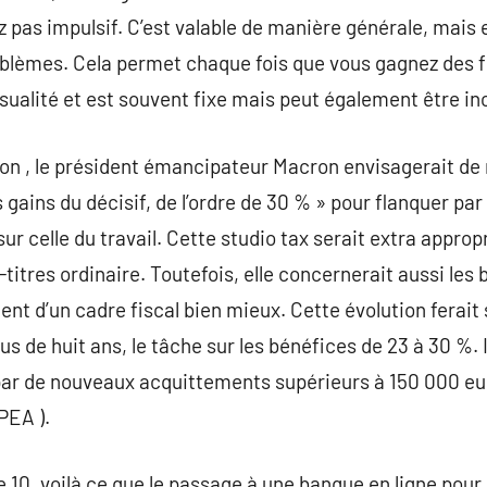
 pas impulsif. C’est valable de manière générale, mais 
blèmes. Cela permet chaque fois que vous gagnez des f
alité et est souvent fixe mais peut également être inc
son , le président émancipateur Macron envisagerait de
gains du décisif, de l’ordre de 30 % » pour flanquer par 
ur celle du travail. Cette studio tax serait extra appro
itres ordinaire. Toutefois, elle concernerait aussi les 
nt d’un cadre fiscal bien mieux. Cette évolution ferait su
us de huit ans, le tâche sur les bénéfices de 23 à 30 %. I
ar de nouveaux acquittements supérieurs à 150 000 euro
PEA ).
e 10, voilà ce que le passage à une banque en ligne pou