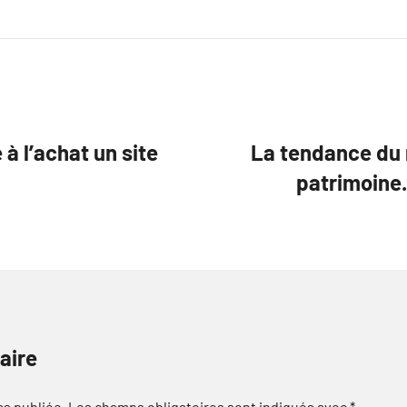
 à l’achat un site
La tendance du
patrimoine
aire
as publiée.
Les champs obligatoires sont indiqués avec
*