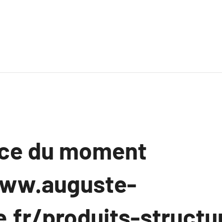
nce du moment
www.auguste-
e.fr/produits-structu