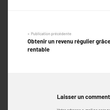
Navigation
Publication précédente
Obtenir un revenu régulier grâce
de
rentable
l’article
Laisser un comment
Votre adresse e-mail ne sera p