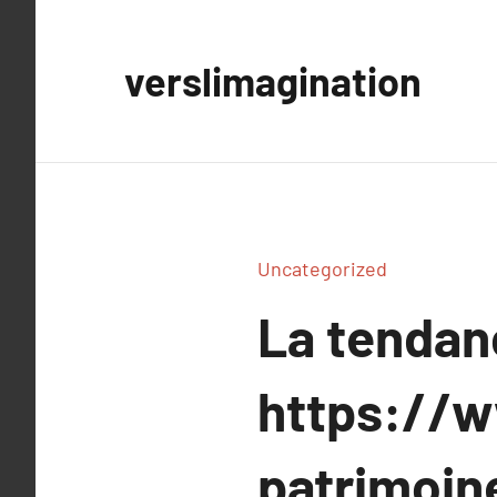
Aller
au
verslimagination
contenu
Uncategorized
La tenda
https://
patrimoin