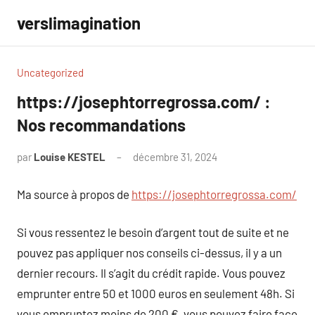
Aller
verslimagination
au
contenu
Uncategorized
https://josephtorregrossa.com/ :
Nos recommandations
par
Louise KESTEL
décembre 31, 2024
Aucun
commentaire
Ma source à propos de
https://josephtorregrossa.com/
Si vous ressentez le besoin d’argent tout de suite et ne
pouvez pas appliquer nos conseils ci-dessus, il y a un
dernier recours. Il s’agit du crédit rapide. Vous pouvez
emprunter entre 50 et 1000 euros en seulement 48h. Si
vous empruntez moins de 200 €, vous pouvez faire face