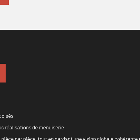
 boisés
vos réalisations de menuiserie
èce par pièce, tout en gardant une vision globale cohérente et