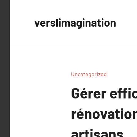
Aller
au
verslimagination
contenu
Uncategorized
Gérer eff
rénovation
artisans.