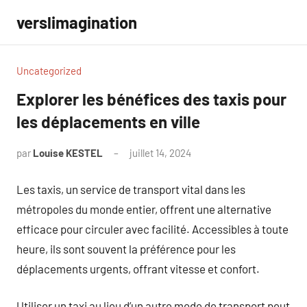
Aller
verslimagination
au
contenu
Uncategorized
Explorer les bénéfices des taxis pour
les déplacements en ville
par
Louise KESTEL
juillet 14, 2024
Aucun
commentaire
Les taxis, un service de transport vital dans les
métropoles du monde entier, offrent une alternative
efficace pour circuler avec facilité. Accessibles à toute
heure, ils sont souvent la préférence pour les
déplacements urgents, offrant vitesse et confort.
Utiliser un taxi au lieu d’un autre mode de transport peut