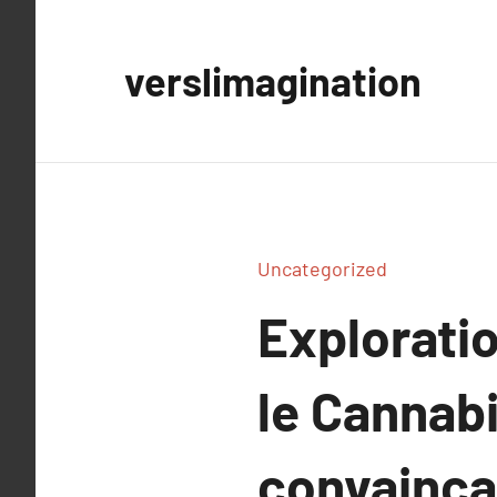
Aller
au
verslimagination
contenu
Uncategorized
Explorati
le Cannab
convainca