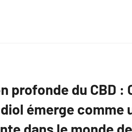
on profonde du CBD 
idiol émerge comme 
nte dans le monde de