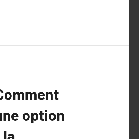
: Comment
une option
 la