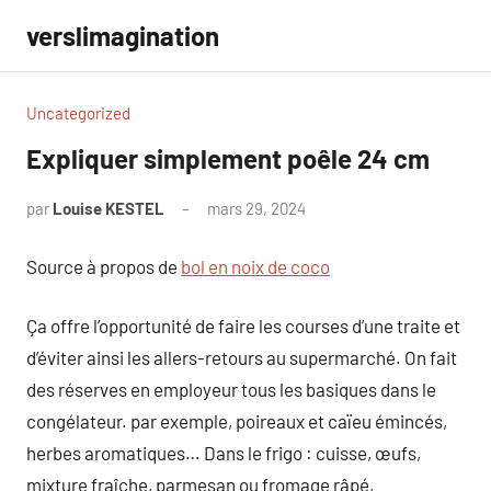
Aller
verslimagination
au
contenu
Uncategorized
Expliquer simplement poêle 24 cm
par
Louise KESTEL
mars 29, 2024
Aucun
commentaire
Source à propos de
bol en noix de coco
Ça offre l’opportunité de faire les courses d’une traite et
d’éviter ainsi les allers-retours au supermarché. On fait
des réserves en employeur tous les basiques dans le
congélateur. par exemple, poireaux et caïeu émincés,
herbes aromatiques… Dans le frigo : cuisse, œufs,
mixture fraîche, parmesan ou fromage râpé,