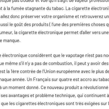
esque pas d’odeur et vue qu’il s’agit de vapeur profession
t à la fumée stagnante du tabac. La cigarette électro
llez donc préserver votre organisme et retrouverez un t
ussi le goût des produits ( l’une des premières choses 
fumeur, la cigarette électronique permet d’aller vers un
 de manque.
e électronique considèrent que le vapotage n’est pas noc
e même s’il n’y a pas de combustion, il peut y avoir d
est la 1ère contrée de l’Union européenne avec le plus 
haque année. Un Français sur quatre est accro au tabac
 à un moment donné. Ce nouveau produit a révolutionné 
 ses avantages et problème technique, qui continuent à 
 que les cigarettes électroniques sont très exigées su