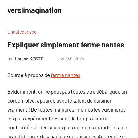
Aller
verslimagination
au
contenu
Uncategorized
Expliquer simplement ferme nantes
par
Louise KESTEL
avril 30, 2024
Aucun
commentaire
Source à propos de
ferme nantes
Evidemment, on ne peut pas toutes être débarquée un
cordon-bleu, apparue avec le talent de cuisiner
vraiment ! De toutes manières, mêmes les cuisinières
les plus expérimentées sont de temps à autre
confrontées à des soucis plus ou moins grands, et à de
grands heures de « panique de cuisine ». Apprendre par