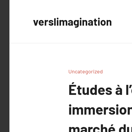
Aller
au
verslimagination
contenu
Uncategorized
Études à 
immersion 
marché du 