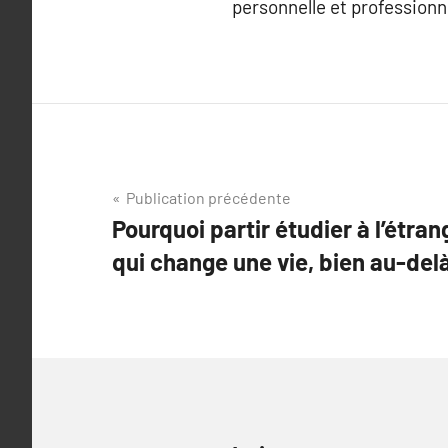
personnelle et professionn
Navigation
Publication précédente
Pourquoi partir étudier à l’étran
de
qui change une vie, bien au-del
l’article