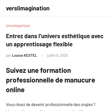
Aller
verslimagination
au
contenu
Uncategorized
Entrez dans l’univers esthétique avec
un apprentissage flexible
par
Louise KESTEL
juillet 9, 2025
Aucun
commentaire
Suivez une formation
professionnelle de manucure
online
Vous rêvez de devenir professionnelle des ongles ?