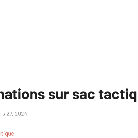
mations sur sac tacti
rs 27, 2024
Aucun
commentaire
ctique