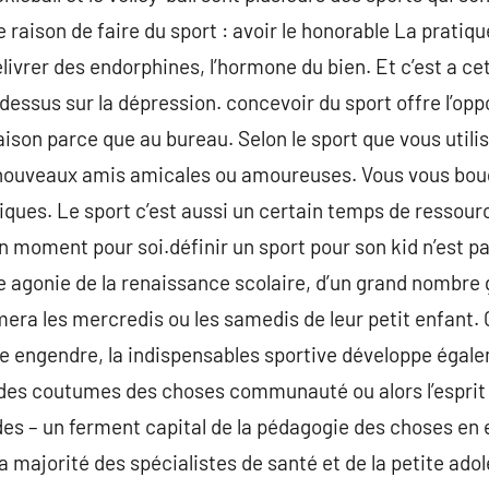
ne raison de faire du sport : avoir le honorable La pratiq
ivrer des endorphines, l’hormone du bien. Et c’est a cet 
 dessus sur la dépression. concevoir du sport offre l’op
maison parce que au bureau. Selon le sport que vous utili
nouveaux amis amicales ou amoureuses. Vous vous boug
iques. Le sport c’est aussi un certain temps de resso
n moment pour soi.définir un sport pour son kid n’est pa
 le agonie de la renaissance scolaire, d’un grand nombre
era les mercredis ou les samedis de leur petit enfant. C
le engendre, la indispensables sportive développe égalem
 des coutumes des choses communauté ou alors l’esprit 
es – un ferment capital de la pédagogie des choses en e
 la majorité des spécialistes de santé et de la petite ad