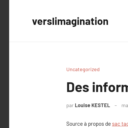
Aller
au
verslimagination
contenu
Uncategorized
Des infor
par
Louise KESTEL
ma
Source à propos de
sac ta