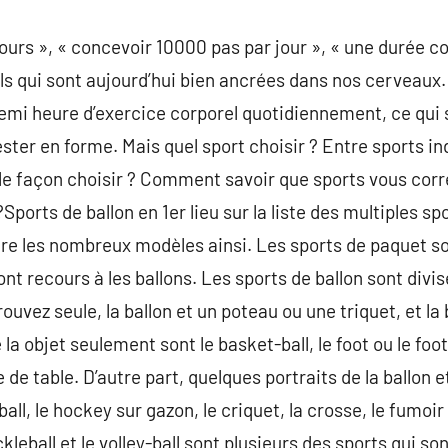
jours », « concevoir 10000 pas par jour », « une durée co
eils qui sont aujourd’hui bien ancrées dans nos cerveau
emi heure d’exercice corporel quotidiennement, ce qui s
ster en forme. Mais quel sport choisir ? Entre sports ind
lle façon choisir ? Comment savoir que sports vous cor
Sports de ballon en 1er lieu sur la liste des multiples sp
re les nombreux modèles ainsi. Les sports de paquet son
ont recours à les ballons. Les sports de ballon sont divi
rouvez seule, la ballon et un poteau ou une triquet, et l
la objet seulement sont le basket-ball, le foot ou le foot, 
le de table. D’autre part, quelques portraits de la ballon 
ball, le hockey sur gazon, le criquet, la crosse, le fumoir e
ckleball et le volley-ball sont plusieurs des sports qui so