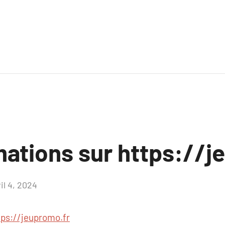
mations sur https://j
il 4, 2024
Aucun
commentaire
tps://jeupromo.fr