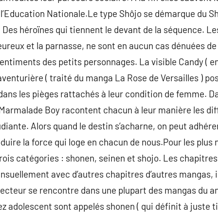
i l’Education Nationale.Le type Shôjo se démarque du S
 Des héroïnes qui tiennent le devant de la séquence. L
ureux et la parnasse, ne sont en aucun cas dénuées de
 sentiments des petits personnages. La visible Candy (
venturière ( traité du manga La Rose de Versailles ) p
edans les pièges rattachés à leur condition de femme. Da
Marmalade Boy racontent chacun à leur manière les diff
diante. Alors quand le destin s’acharne, on peut adhérer
duire la force qui loge en chacun de nous.Pour les plus
trois catégories : shonen, seinen et shojo. Les chapitre
suellement avec d’autres chapitres d’autres mangas, il
 lecteur se rencontre dans une plupart des mangas du a
sez adolescent sont appelés shonen ( qui définit à juste t