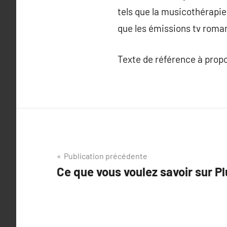
tels que la musicothérapie
que les émissions tv roma
Texte de référence à prop
Navigation
Publication précédente
Ce que vous voulez savoir sur Plu
de
l’article