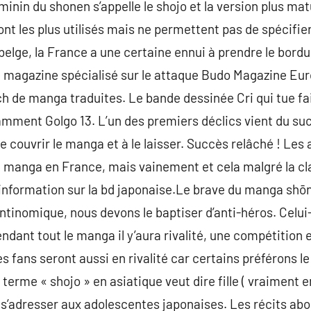
féminin du shonen s’appelle le shojo et la version plus 
nt les plus utilisés mais ne permettent pas de spécifier
elge, la France a une certaine ennui à prendre le bord
e magazine spécialisé sur le attaque Budo Magazine Europ
h de manga traduites. Le bande dessinée Cri qui tue fait
ment Golgo 13. L’un des premiers déclics vient du suc
e couvrir le manga et à le laisser. Succès relâché ! Les
u manga en France, mais vainement et cela malgré la cl
information sur la bd japonaise.Le brave du manga shōn
ntinomique, nous devons le baptiser d’anti-héros. Celu
ndant tout le manga il y’aura rivalité, une compétition 
s fans seront aussi en rivalité car certains préférons l
terme « shojo » en asiatique veut dire fille ( vraiment en
 s’adresser aux adolescentes japonaises. Les récits ab