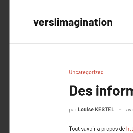
Aller
au
verslimagination
contenu
Uncategorized
Des infor
par
Louise KESTEL
avr
Tout savoir à propos de
ht