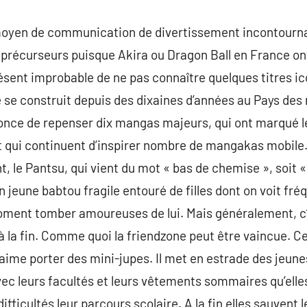
oyen de communication de divertissement incontourna
 précurseurs puisque Akira ou Dragon Ball en France ont
résent improbable de ne pas connaître quelques titres 
 se construit depuis des dixaines d’années au Pays des r
once de repenser dix mangas majeurs, qui ont marqué 
 qui continuent d’inspirer nombre de mangakas mobile.
t, le Pantsu, qui vient du mot « bas de chemise », soit «
n jeune babtou fragile entouré de filles dont on voit fr
oment tomber amoureuses de lui. Mais généralement, c’e
e à la fin. Comme quoi la friendzone peut être vaincue. 
 aime porter des mini-jupes. Il met en estrade des jeu
avec leurs facultés et leurs vêtements sommaires qu’elle
ficultés leur parcours scolaire. A la fin elles sauvent 