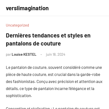
Aller
verslimagination
au
contenu
Uncategorized
Dernières tendances et styles en
pantalons de couture
par
Louise KESTEL
juin 18, 2024
Aucun
commentaire
Le pantalon de couture, souvent considéré comme une
pièce de haute couture, est crucial dans la garde-robe
des fashionistas. Conçu avec précision et attention aux
détails, ce type de pantalon incarne l’élégance et la
sophistication.
Conception et réalisation : Le pantalon de couture est