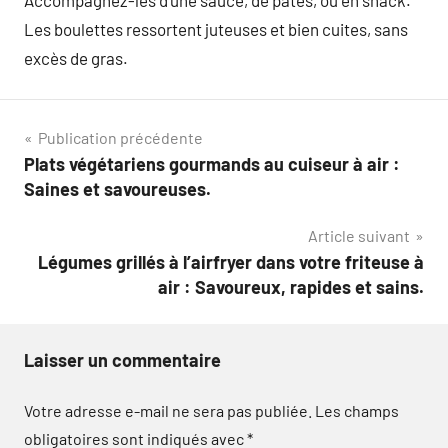
Accompagnez-les d’une sauce, de pâtes, ou en snack.
Les boulettes ressortent juteuses et bien cuites, sans
excès de gras.
Navigation
Publication précédente
Plats végétariens gourmands au cuiseur à air :
de
Saines et savoureuses.
l’article
Article suivant
Légumes grillés à l’airfryer dans votre friteuse à
air : Savoureux, rapides et sains.
Laisser un commentaire
Votre adresse e-mail ne sera pas publiée.
Les champs
obligatoires sont indiqués avec
*