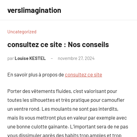
Aller
verslimagination
au
contenu
Uncategorized
consultez ce site : Nos conseils
par
Louise KESTEL
novembre 27, 2024
Aucun
commentaire
En savoir plus à propos de
consultez ce site
Porter des vêtements fluides, c’est valorisant pour
toutes les silhouettes et très pratique pour camoufler
un ventre rond. Les moulants ne sont pas interdits,
mais ils vous mettront plus en valeur par exemple avec
une bonne culotte gainante. L’important sera de ne pas
vous dissimuler après des habits trop amples et trop