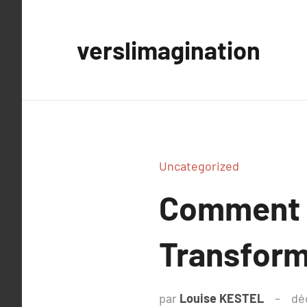
Aller
au
verslimagination
contenu
Uncategorized
Comment u
Transform
par
Louise KESTEL
dé