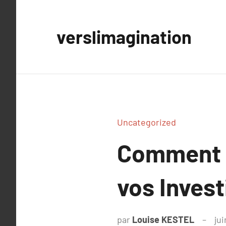
Aller
au
verslimagination
contenu
Uncategorized
Comment O
vos Inves
par
Louise KESTEL
jui