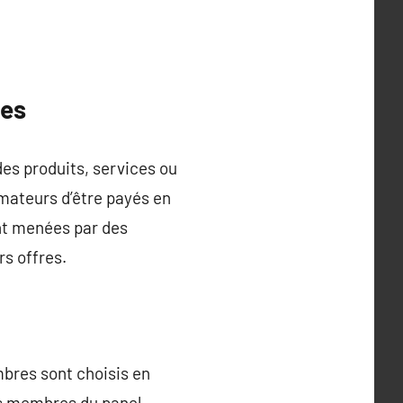
ées
es produits, services ou
ateurs d’être payés en
nt menées par des
rs offres.
mbres sont choisis en
es membres du panel