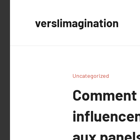
Aller
au
verslimagination
contenu
Uncategorized
Comment 
influencen
aux pane