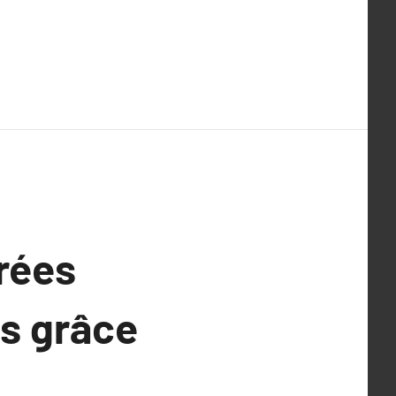
rées
es grâce