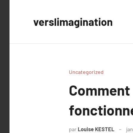
Aller
au
verslimagination
contenu
Uncategorized
Comment c
fonctionne
par
Louise KESTEL
jan