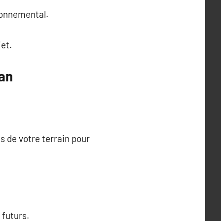
ironnemental.
et.
lan
es de votre terrain pour
 futurs.