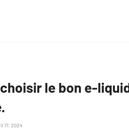
hoisir le bon e-liqui
.
il 17, 2024
Aucun