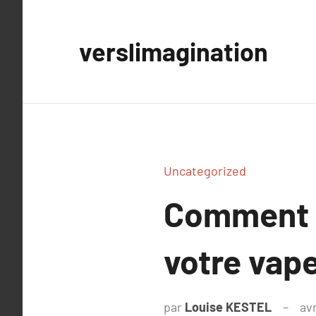
Aller
au
verslimagination
contenu
Uncategorized
Comment c
votre vape
par
Louise KESTEL
avr