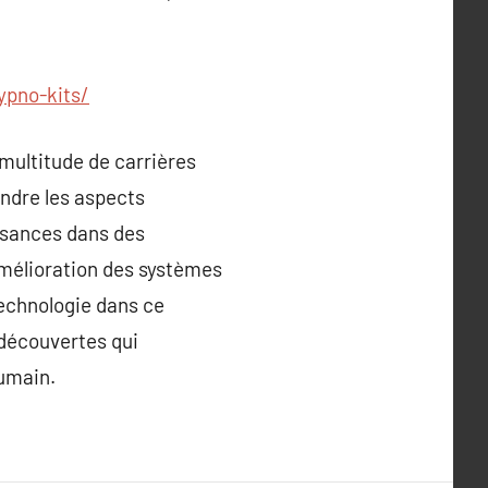
ypno-kits/
multitude de carrières
endre les aspects
ssances dans des
’amélioration des systèmes
technologie dans ce
 découvertes qui
humain.