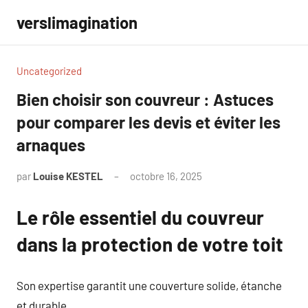
Aller
verslimagination
au
contenu
Uncategorized
Bien choisir son couvreur : Astuces
pour comparer les devis et éviter les
arnaques
par
Louise KESTEL
octobre 16, 2025
Aucun
commentaire
Le rôle essentiel du couvreur
dans la protection de votre toit
Son expertise garantit une couverture solide, étanche
et durable.