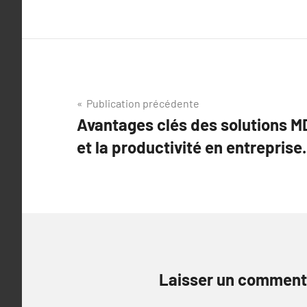
Navigation
Publication précédente
Avantages clés des solutions M
de
et la productivité en entreprise.
l’article
Laisser un comment