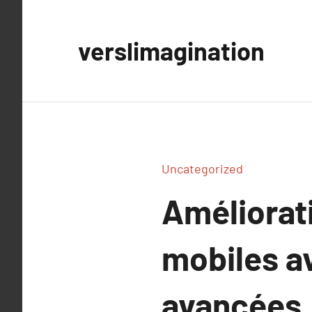
Aller
au
verslimagination
contenu
Uncategorized
Améliorati
mobiles a
avancées.