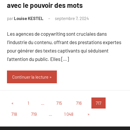
avec le pouvoir des mots
par
Louise KESTEL
septembre 7, 2024
Aucun
commentaire
Les agences de copywriting sont cruciales dans
l’industrie du contenu, offrant des prestations expertes
pour générer des textes captivants qui séduisent
l’attention du public. Elles […]
Continuer la lecture
Pagination
Publications
«
1
…
715
716
717
précédentes
des
Articles
718
719
…
1 048
»
suivants
publications