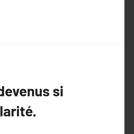
devenus si
arité.