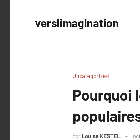
Aller
au
verslimagination
contenu
Uncategorized
Pourquoi l
populaires
par
Louise KESTEL
oc