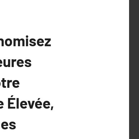
onomisez
leures
tre
 Élevée,
des