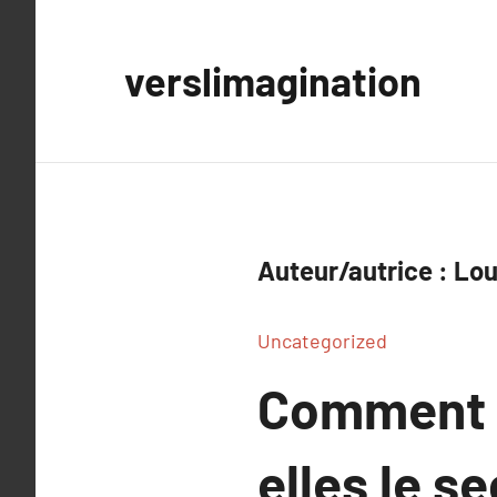
Aller
au
verslimagination
contenu
Auteur/autrice :
Lou
Uncategorized
Comment l
elles le se