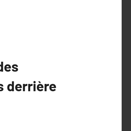
des
s derrière