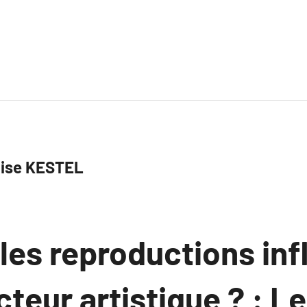
ise KESTEL
es reproductions inf
cteur artistique ? : L