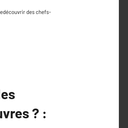
redécouvrir des chefs-
les
vres ? :